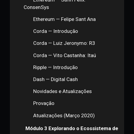
Hyperledger — Hyperledger Indy
Hyperledger — Hyperledger
Burrow
Hyperledger — Hyperledger Iroha
Hyperledger — Hyperledger
Sawtooth
Hyperledger — Hyperledger Fabric
Hyperledger — Percival Lucena:
IBM e Maersk Hyperledger Case
Ethereum — Introdução
Ethereum — Safiri Felix:
ConsenSys
Ethereum — Felipe Sant Ana