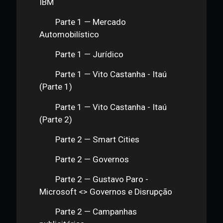
Poker
DApps e DAOs — DApps: Aragon
DApps e DAOs — Safiri Felix: Web
3.0
Live: Entrevista com Bitnation
Entrevista: Fábio Lacerda
Provocação
Atualizações (Março de 2020)
Módulo 6 Aterrizando no Mundo Real:
Casos Concretos de Aplicação e Negócios
Introdução
Parte 1 — Mercado Financeiro