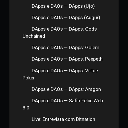
ICOs e Tokens — Felipe Sant Ana:
Emissão de um token
ICOs e Tokens — Felipe Sant Ana:
Tokens Design
ICOs e Tokens — Security x Utility
"ICOs e Tokens — Felipe Sant Ana:
Casos de uso e Tokenização "
ICOs e Tokens — Safiri Felix:
Velocidade de Desenvolvimento
DApps e DAOs — DApps
(Aplicações Descentralizadas)
DApps e DAOs — DApps:
Demonstração