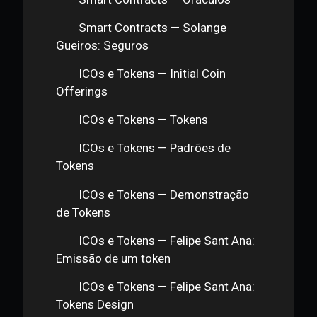
Considerações Finais
Entrevista com Andrea Tinianow
Provocação
Atualizações (Março de 2020)
Módulo 5 Familiarizando com Novos
Paradigmas: Smart Contracts, ICOs, dApps
e Tokenização
Introdução
Smart Contracts
Smart Contracts — Solange
Gueiros: Desintermediação
Smart Contracts — Exemplos