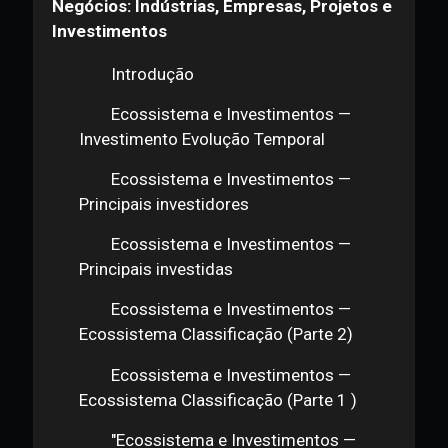
Corda — Introdução
Corda — Luiz Jeronymo: R3
Corda — Vito Castanha: Itaú
Ripple — Introdução
Dash — Digital Cash
Novidades e Atualizações
Provação
Atualizações (Março 2020)
Módulo 3 Explorando o Ecossistema de
Negócios: Indústrias, Empresas, Projetos e
Investimentos